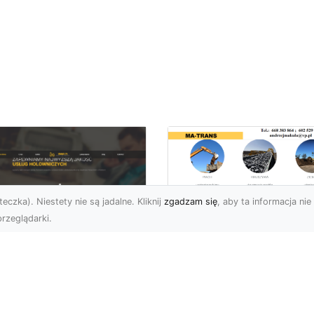
eczka). Niestety nie są jadalne. Kliknij
zgadzam się
, aby ta informacja nie 
rzeglądarki.
Usługi Prac Ziemny
i Przygotowania
U XMar –
Terenów pod
ezawodna Pomoc
Inwestycje w
ogowa w Radomiu
Radomiu –
 Każdą Okoliczność