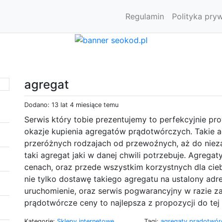
Regulamin
Polityka pry
agregat
Dodano: 13 lat 4 miesiące temu
Serwis który tobie prezentujemy to perfekcyjnie pr
okazje kupienia agregatów prądotwórczych. Takie 
przeróżnych rodzajach od przewoźnych, aż do niez
taki agregat jaki w danej chwili potrzebuje. Agre
cenach, oraz przede wszystkim korzystnych dla cie
nie tylko dostawę takiego agregatu na ustalony adre
uruchomienie, oraz serwis pogwarancyjny w razie za
prądotwórcze ceny to najlepsza z propozycji do tej 
Kategorie:
Sklepy internetowe
Tagi:
agregaty prądotwó