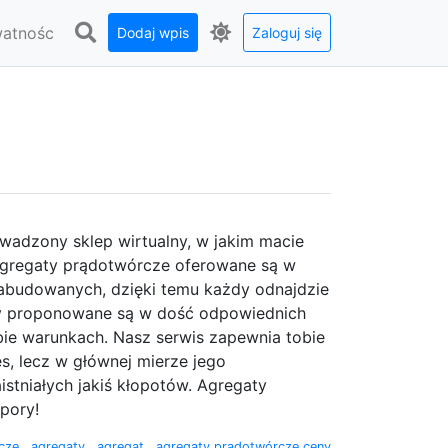
watnośc
Dodaj wpis
Zaloguj się
owadzony sklep wirtualny, w jakim macie
agregaty prądotwórcze oferowane są w
abudowanych, dzięki temu każdy odnajdzie
gaty proponowane są w dość odpowiednich
bie warunkach. Nasz serwis zapewnia tobie
s, lecz w głównej mierze jego
istniałych jakiś kłopotów. Agregaty
pory!
rcze
,
agregaty
,
agregat
,
agregaty prądotwórcze ceny