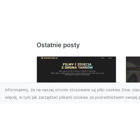
Ostatnie posty
Informujemy, że na naszej stronie stosowane są pliki cookies (tzw. ciast
więcej, w tym jak zarządzać plikami cookies za pośrednictwem swojej p
Usługi dronem
FH
Tarnów –
Ni
nowoczesne
Dr
rozwiązania dla
na
wymagających