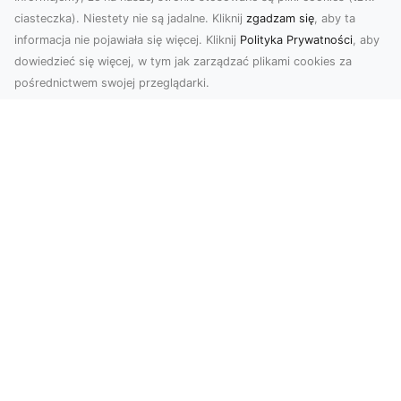
ciasteczka). Niestety nie są jadalne. Kliknij
zgadzam się
, aby ta
informacja nie pojawiała się więcej. Kliknij
Polityka Prywatności
, aby
dowiedzieć się więcej, w tym jak zarządzać plikami cookies za
pośrednictwem swojej przeglądarki.
Usługi dronem Tarnów – nowoczesne
rozwiązania dla wymagających
klientów
Technologia dronów zrewolucjonizowała sposób,
w jaki postrzegamy świat, dokumentujemy
projekty i p...