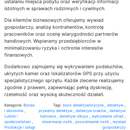
ustalaniu miejsca pobytu oraz weryfikacji informacji
istotnych w sprawach rodzinnych i cywilnych.
Dla klientów biznesowych oferujemy wywiad
gospodarczy, analizę kontrahentów, kontrolę
pracowników oraz ocenę wiarygodności partnerów
handlowych. Wspieramy przedsiębiorców w
minimalizowaniu ryzyka i ochronie interesów
finansowych.
Dodatkowo zajmujemy się wykrywaniem podsłuchów,
ukrytych kamer oraz lokalizatorów GPS przy użyciu
specjalistycznego sprzętu. Każde zlecenie realizujemy
zgodnie z prawem, zapewniając pełną dyskrecję,
rzetelność oraz wysoką skuteczność działań.
Kategorie:
Biznes
Tagi:
biuro detektywistyczne
,
detektyw
,
i ekonomia
,
prywatny detektyw
,
detektyw kraków
,
detektyw
Ludzie i
katowice
,
detektyw olkusz
,
wykrywanie zdrad
,
społeczeństwo
,
obserwacja osób
,
poszukiwanie osób
,
wywiad
Produkcja i usługi
gospodarczy