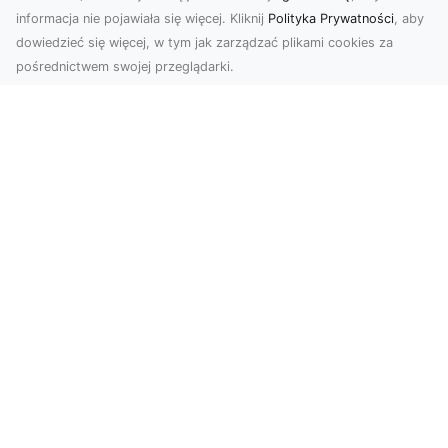
informacja nie pojawiała się więcej. Kliknij
Polityka Prywatności
, aby
dowiedzieć się więcej, w tym jak zarządzać plikami cookies za
pośrednictwem swojej przeglądarki.
Usługi dronem Tarnów – nowoczesne
rozwiązania dla wymagających
klientów
Technologia dronów zrewolucjonizowała sposób,
w jaki postrzegamy świat, dokumentujemy
projekty i p...