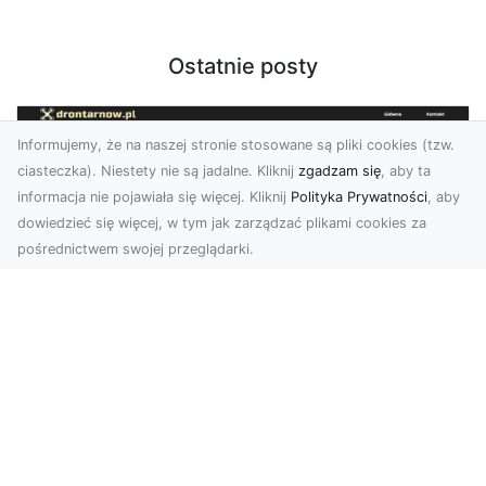
Ostatnie posty
Informujemy, że na naszej stronie stosowane są pliki cookies (tzw.
ciasteczka). Niestety nie są jadalne. Kliknij
zgadzam się
, aby ta
informacja nie pojawiała się więcej. Kliknij
Polityka Prywatności
, aby
dowiedzieć się więcej, w tym jak zarządzać plikami cookies za
pośrednictwem swojej przeglądarki.
Usługi dronem Tarnów – nowoczesne
rozwiązania dla wymagających
klientów
Technologia dronów zrewolucjonizowała sposób,