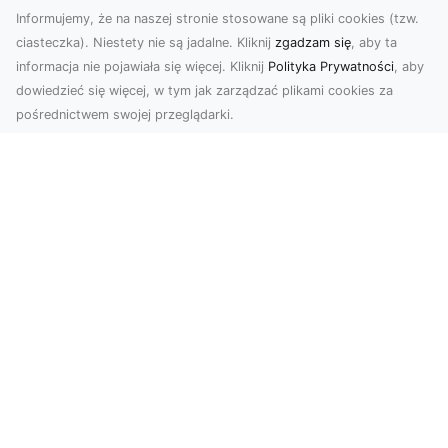
Informujemy, że na naszej stronie stosowane są pliki cookies (tzw.
ciasteczka). Niestety nie są jadalne. Kliknij
zgadzam się
, aby ta
informacja nie pojawiała się więcej. Kliknij
Polityka Prywatności
, aby
dowiedzieć się więcej, w tym jak zarządzać plikami cookies za
pośrednictwem swojej przeglądarki.
Usługi dronem Tarnów – nowoczesne
rozwiązania dla wymagających
klientów
Technologia dronów zrewolucjonizowała sposób,
w jaki postrzegamy świat, dokumentujemy
projekty i p...