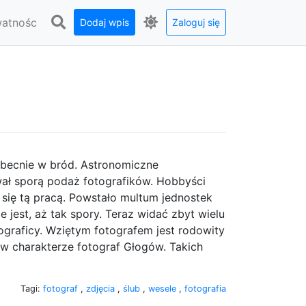
watnośc
Dodaj wpis
Zaloguj się
 obecnie w bród. Astronomiczne
ał sporą podaż fotografików. Hobbyści
 się tą pracą. Powstało multum jednostek
e jest, aż tak spory. Teraz widać zbyt wielu
graficy. Wziętym fotografem jest rodowity
 w charakterze fotograf Głogów. Takich
Tagi:
fotograf
,
zdjęcia
,
ślub
,
wesele
,
fotografia