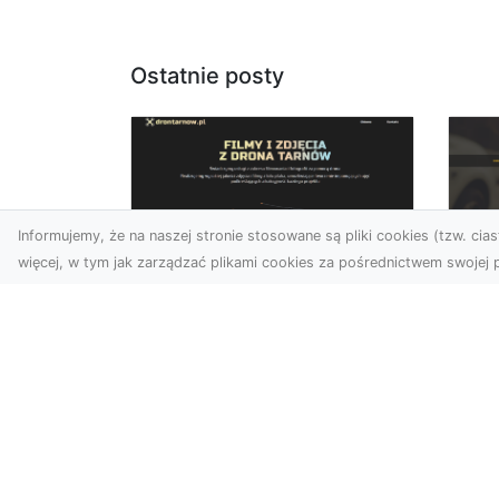
Ostatnie posty
Informujemy, że na naszej stronie stosowane są pliki cookies (tzw. ciast
więcej, w tym jak zarządzać plikami cookies za pośrednictwem swojej p
Usługi dronem
FH
Tarnów –
Ni
nowoczesne
Dr
rozwiązania dla
na
wymagających
klientów
FH
Syt
Technologia dronów