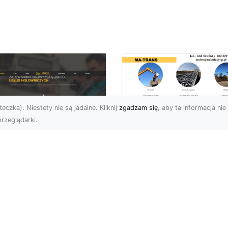
eczka). Niestety nie są jadalne. Kliknij
zgadzam się
, aby ta informacja nie 
rzeglądarki.
Usługi Prac Ziemny
i Przygotowania
U XMar –
Terenów pod
ezawodna Pomoc
Inwestycje w
ogowa w Radomiu
Radomiu –
 Każdą Okoliczność
Kompleksowa Ofert
MA-TRANS
U XMar – Twój Partner w
uacjach Awaryjnych na
Profesjonalne Prace Zie