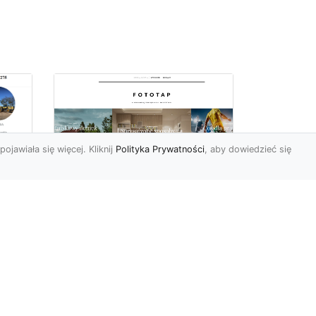
pojawiała się więcej. Kliknij
Polityka Prywatności
, aby dowiedzieć się
ch
Udekoruj swoją
przestrzeń
niebanalnie – tapeta
jak kamień Ci to
a
umożliwi
Mieszkańcy naszego kraju
mne