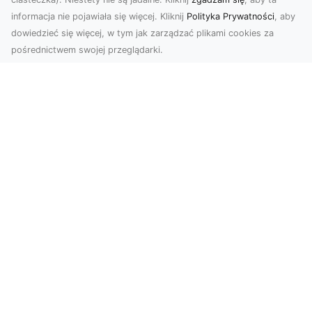
informacja nie pojawiała się więcej. Kliknij
Polityka Prywatności
, aby
dowiedzieć się więcej, w tym jak zarządzać plikami cookies za
pośrednictwem swojej przeglądarki.
Usługi dronem Tarnów – nowoczesne
rozwiązania dla wymagających
klientów
Technologia dronów zrewolucjonizowała sposób,
w jaki postrzegamy świat, dokumentujemy
projekty i p...