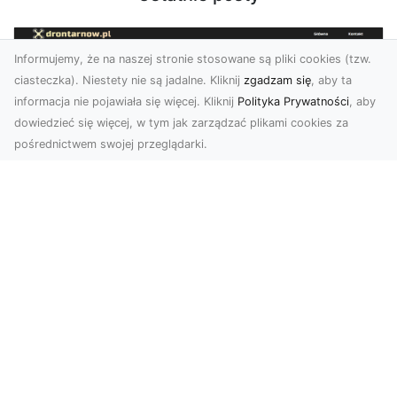
Informujemy, że na naszej stronie stosowane są pliki cookies (tzw.
ciasteczka). Niestety nie są jadalne. Kliknij
zgadzam się
, aby ta
informacja nie pojawiała się więcej. Kliknij
Polityka Prywatności
, aby
dowiedzieć się więcej, w tym jak zarządzać plikami cookies za
pośrednictwem swojej przeglądarki.
Usługi dronem Tarnów – nowoczesne
rozwiązania dla wymagających
klientów
Technologia dronów zrewolucjonizowała sposób,
w jaki postrzegamy świat, dokumentujemy
projekty i p...