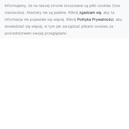
Informujemy, że na naszej stronie stosowane są pliki cookies (tzw.
ciasteczka). Niestety nie są jadalne. Kliknij
zgadzam się
, aby ta
informacja nie pojawiała się więcej. Kliknij
Polityka Prywatności
, aby
dowiedzieć się więcej, w tym jak zarządzać plikami cookies za
pośrednictwem swojej przeglądarki.
Usługi dronem Tarnów – nowoczesne
rozwiązania dla wymagających
klientów
Technologia dronów zrewolucjonizowała sposób,
w jaki postrzegamy świat, dokumentujemy
projekty i p...