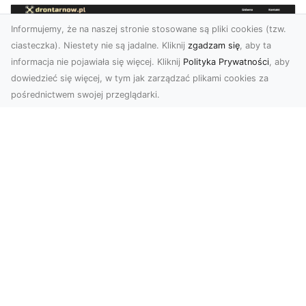
Informujemy, że na naszej stronie stosowane są pliki cookies (tzw.
ciasteczka). Niestety nie są jadalne. Kliknij
zgadzam się
, aby ta
informacja nie pojawiała się więcej. Kliknij
Polityka Prywatności
, aby
dowiedzieć się więcej, w tym jak zarządzać plikami cookies za
pośrednictwem swojej przeglądarki.
Usługi dronem Tarnów – nowoczesne
rozwiązania dla wymagających
klientów
Technologia dronów zrewolucjonizowała sposób,
w jaki postrzegamy świat, dokumentujemy
projekty i p...