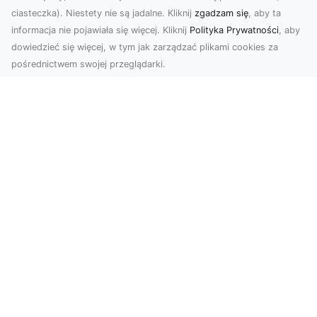
ciasteczka). Niestety nie są jadalne. Kliknij
zgadzam się
, aby ta
informacja nie pojawiała się więcej. Kliknij
Polityka Prywatności
, aby
dowiedzieć się więcej, w tym jak zarządzać plikami cookies za
pośrednictwem swojej przeglądarki.
Usługi dronem Tarnów – nowoczesne
rozwiązania dla wymagających
klientów
Technologia dronów zrewolucjonizowała sposób,
w jaki postrzegamy świat, dokumentujemy
projekty i p...