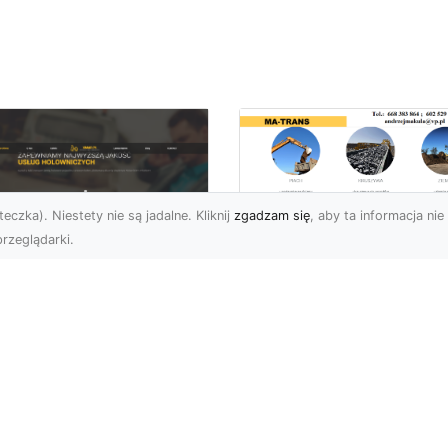
eczka). Niestety nie są jadalne. Kliknij
zgadzam się
, aby ta informacja nie 
rzeglądarki.
Usługi Prac Ziemny
i Przygotowania
U XMar –
Terenów pod
ezawodna Pomoc
Inwestycje w
ogowa w Radomiu
Radomiu –
 Każdą Okoliczność
Kompleksowa Ofert
MA-TRANS
U XMar – Twój Partner w
uacjach Awaryjnych na
Profesjonalne Prace Zie