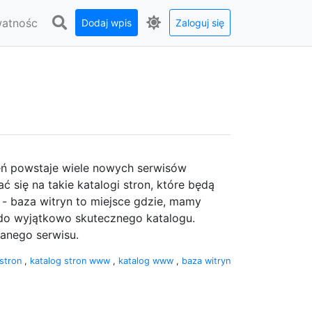
watnośc
Dodaj wpis
Zaloguj się
eń powstaje wiele nowych serwisów
 się na takie katalogi stron, które będą
- baza witryn to miejsce gdzie, mamy
do wyjątkowo skutecznego katalogu.
anego serwisu.
 stron
,
katalog stron www
,
katalog www
,
baza witryn