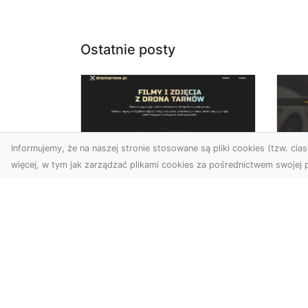
Ostatnie posty
Informujemy, że na naszej stronie stosowane są pliki cookies (tzw. ciast
więcej, w tym jak zarządzać plikami cookies za pośrednictwem swojej p
Usługi dronem
FH
Tarnów –
Ni
nowoczesne
Dr
rozwiązania dla
na
wymagających
klientów
FH
Syt
Technologia dronów