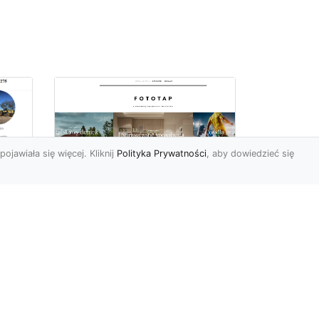
pojawiała się więcej. Kliknij
Polityka Prywatności
, aby dowiedzieć się
ch
Udekoruj swoją
przestrzeń
niebanalnie – tapeta
jak kamień Ci to
a
umożliwi
Mieszkańcy naszego kraju
mne