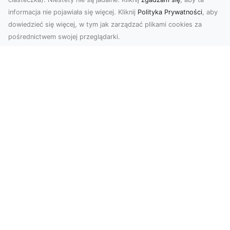
informacja nie pojawiała się więcej. Kliknij
Polityka Prywatności
, aby
dowiedzieć się więcej, w tym jak zarządzać plikami cookies za
pośrednictwem swojej przeglądarki.
Usługi dronem Tarnów – nowoczesne
rozwiązania dla wymagających
klientów
Technologia dronów zrewolucjonizowała sposób,
w jaki postrzegamy świat, dokumentujemy
projekty i p...