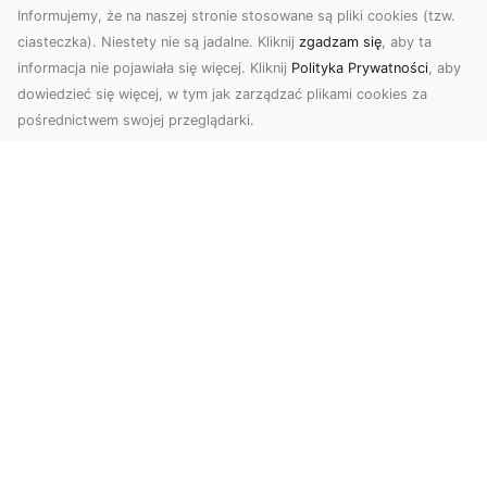
Informujemy, że na naszej stronie stosowane są pliki cookies (tzw.
ciasteczka). Niestety nie są jadalne. Kliknij
zgadzam się
, aby ta
informacja nie pojawiała się więcej. Kliknij
Polityka Prywatności
, aby
dowiedzieć się więcej, w tym jak zarządzać plikami cookies za
pośrednictwem swojej przeglądarki.
Usługi dronem Tarnów – nowoczesne
rozwiązania dla wymagających
klientów
Technologia dronów zrewolucjonizowała sposób,
w jaki postrzegamy świat, dokumentujemy
projekty i p...