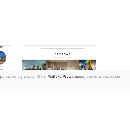
pojawiała się więcej. Kliknij
Polityka Prywatności
, aby dowiedzieć się
ch
Udekoruj swoją
przestrzeń
niebanalnie – tapeta
jak kamień Ci to
a