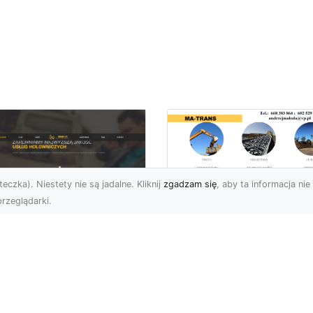
eczka). Niestety nie są jadalne. Kliknij
zgadzam się
, aby ta informacja nie 
rzeglądarki.
Usługi Prac Ziemny
i Przygotowania
U XMar –
Terenów pod
ezawodna Pomoc
Inwestycje w
ogowa w Radomiu
Radomiu –
 Każdą Okoliczność
Kompleksowa Ofert