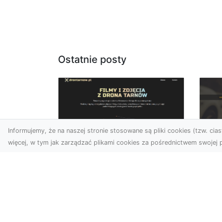
Ostatnie posty
Informujemy, że na naszej stronie stosowane są pliki cookies (tzw. ciast
więcej, w tym jak zarządzać plikami cookies za pośrednictwem swojej p
Usługi dronem
FH
Tarnów –
Ni
nowoczesne
Dr
rozwiązania dla
na
wymagających
klientów