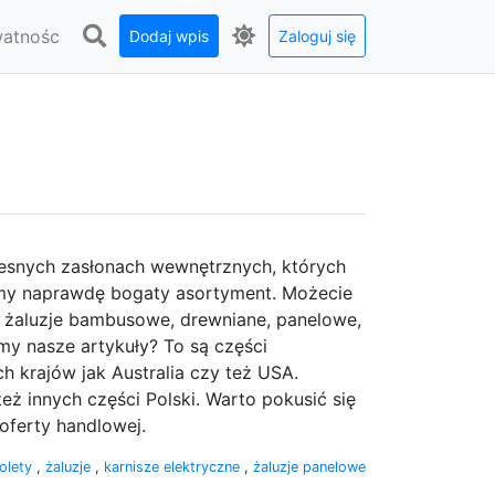
watnośc
Dodaj wpis
Zaloguj się
esnych zasłonach wewnętrznych, których
amy naprawdę bogaty asortyment. Możecie
y, żaluzje bambusowe, drewniane, panelowe,
my nasze artykuły? To są części
ch krajów jak Australia czy też USA.
eż innych części Polski. Warto pokusić się
oferty handlowej.
rolety
,
żaluzje
,
karnisze elektryczne
,
żaluzje panelowe