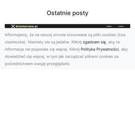
Ostatnie posty
Informujemy, że na naszej stronie stosowane są pliki cookies (tzw.
ciasteczka). Niestety nie są jadalne. Kliknij
zgadzam się
, aby ta
informacja nie pojawiała się więcej. Kliknij
Polityka Prywatności
, aby
dowiedzieć się więcej, w tym jak zarządzać plikami cookies za
pośrednictwem swojej przeglądarki.
Usługi dronem Tarnów – nowoczesne
rozwiązania dla wymagających
klientów
Technologia dronów zrewolucjonizowała sposób,