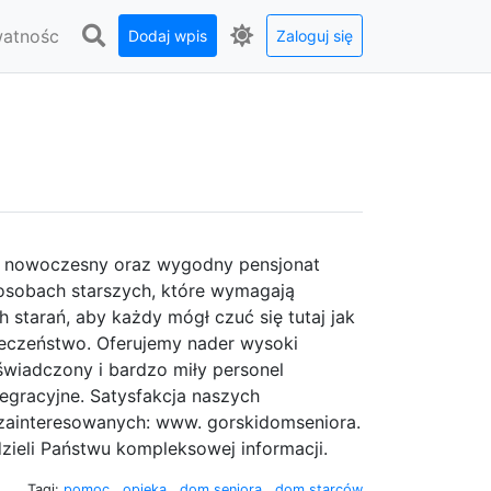
watnośc
Dodaj wpis
Zaloguj się
ch nowoczesny oraz wygodny pensjonat
 osobach starszych, które wymagają
starań, aby każdy mógł czuć się tutaj jak
eczeństwo. Oferujemy nader wysoki
świadczony i bardzo miły personel
egracyjne. Satysfakcja naszych
zainteresowanych: www. gorskidomseniora.
dzieli Państwu kompleksowej informacji.
Tagi:
pomoc
,
opieka
,
dom seniora
,
dom starców