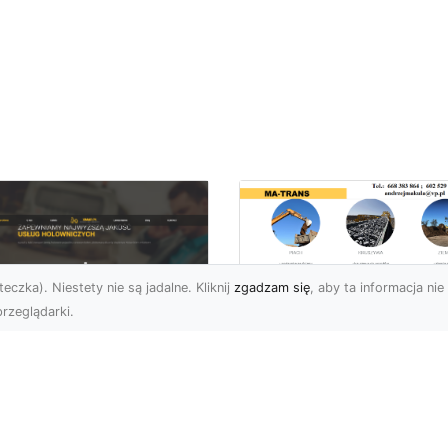
eczka). Niestety nie są jadalne. Kliknij
zgadzam się
, aby ta informacja nie 
rzeglądarki.
Usługi Prac Ziemny
i Przygotowania
U XMar –
Terenów pod
ezawodna Pomoc
Inwestycje w
ogowa w Radomiu
Radomiu –
 Każdą Okoliczność