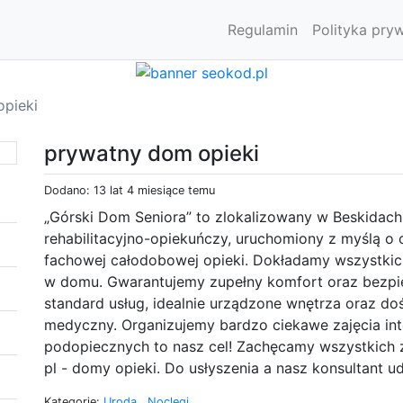
Regulamin
Polityka pry
pieki
prywatny dom opieki
Dodano: 13 lat 4 miesiące temu
„Górski Dom Seniora” to zlokalizowany w Beskida
rehabilitacyjno-opiekuńczy, uruchomiony z myślą o
fachowej całodobowej opieki. Dokładamy wszystkich 
w domu. Gwarantujemy zupełny komfort oraz bezpi
standard usług, idealnie urządzone wnętrza oraz do
medyczny. Organizujemy bardzo ciekawe zajęcia int
podopiecznych to nasz cel! Zachęcamy wszystkich 
pl - domy opieki. Do usłyszenia a nasz konsultant u
Kategorie:
Uroda
,
Noclegi