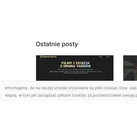
Ostatnie posty
Informujemy, że na naszej stronie stosowane są pliki cookies (tzw. ciast
więcej, w tym jak zarządzać plikami cookies za pośrednictwem swojej p
Usługi dronem
FH
Tarnów –
Ni
nowoczesne
Dr
rozwiązania dla
na
wymagających