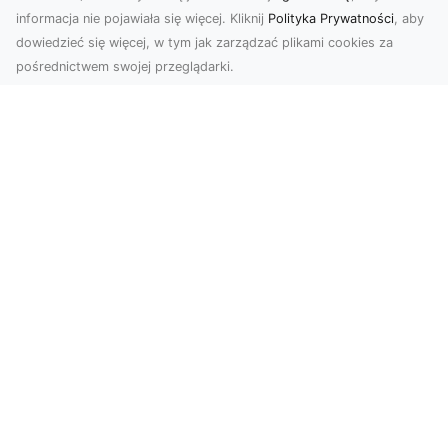
informacja nie pojawiała się więcej. Kliknij
Polityka Prywatności
, aby
dowiedzieć się więcej, w tym jak zarządzać plikami cookies za
pośrednictwem swojej przeglądarki.
Usługi dronem Tarnów – nowoczesne
rozwiązania dla wymagających
klientów
Technologia dronów zrewolucjonizowała sposób,
w jaki postrzegamy świat, dokumentujemy
projekty i p...