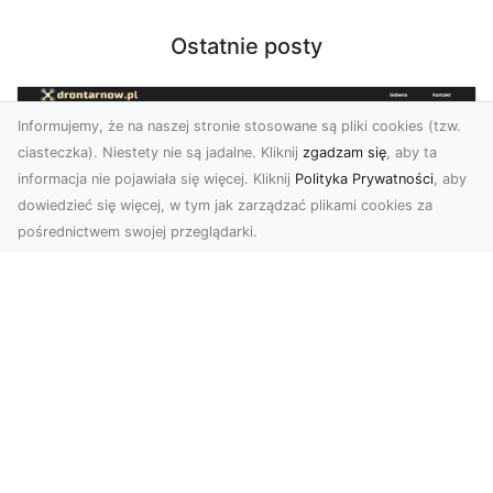
Ostatnie posty
Informujemy, że na naszej stronie stosowane są pliki cookies (tzw.
ciasteczka). Niestety nie są jadalne. Kliknij
zgadzam się
, aby ta
informacja nie pojawiała się więcej. Kliknij
Polityka Prywatności
, aby
dowiedzieć się więcej, w tym jak zarządzać plikami cookies za
pośrednictwem swojej przeglądarki.
Usługi dronem Tarnów – nowoczesne
rozwiązania dla wymagających
klientów
Technologia dronów zrewolucjonizowała sposób,
w jaki postrzegamy świat, dokumentujemy