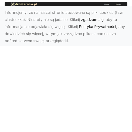
Informujemy, że na naszej stronie stosowane są pliki cookies (tzw.
ciasteczka). Niestety nie są jadalne. Kliknij
zgadzam się
, aby ta
informacja nie pojawiała się więcej. Kliknij
Polityka Prywatności
, aby
dowiedzieć się więcej, w tym jak zarządzać plikami cookies za
pośrednictwem swojej przeglądarki.
Usługi dronem Tarnów – nowoczesne
rozwiązania dla wymagających
klientów
Technologia dronów zrewolucjonizowała sposób,
w jaki postrzegamy świat, dokumentujemy
projekty i p...