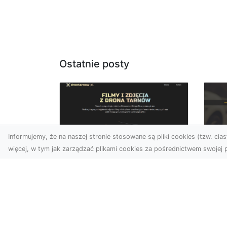
Ostatnie posty
Informujemy, że na naszej stronie stosowane są pliki cookies (tzw. ciast
więcej, w tym jak zarządzać plikami cookies za pośrednictwem swojej p
Usługi dronem
FH
Tarnów –
Ni
nowoczesne
Dr
rozwiązania dla
na
wymagających