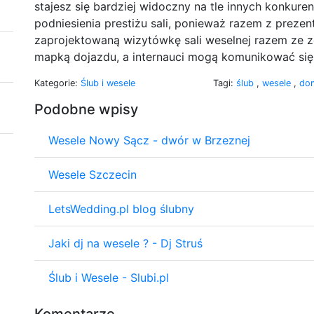
stajesz się bardziej widoczny na tle innych konkur
podniesienia prestiżu sali, ponieważ razem z prezent
zaprojektowaną wizytówkę sali weselnej razem ze z
mapką dojazdu, a internauci mogą komunikować się 
Kategorie:
Ślub i wesele
Tagi:
ślub
,
wesele
,
do
Podobne wpisy
Wesele Nowy Sącz - dwór w Brzeznej
Wesele Szczecin
LetsWedding.pl blog ślubny
Jaki dj na wesele ? - Dj Struś
Ślub i Wesele - Slubi.pl
Komentarze