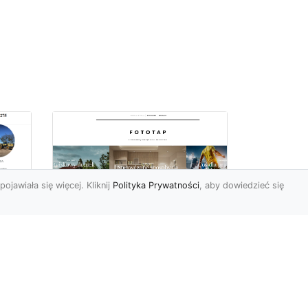
pojawiała się więcej. Kliknij
Polityka Prywatności
, aby dowiedzieć się
ch
Udekoruj swoją
przestrzeń
niebanalnie – tapeta
jak kamień Ci to
a