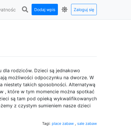
watnośc
Dodaj wpis
Zaloguj się
u dla rodziców. Dzieci są jednakowo
mają możliwości odpoczynku na dworze. W
a niestety takich sposobności. Alternatywą
aw , które w tym momencie można spotkać
ieci są tam pod opieką wykwalifikowanych
ożemy z czystym sumieniem nasze dzieci
Tagi:
place zabaw
,
sale zabaw