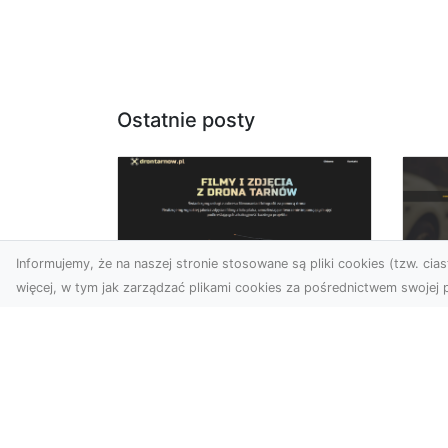
Ostatnie posty
Informujemy, że na naszej stronie stosowane są pliki cookies (tzw. ciast
więcej, w tym jak zarządzać plikami cookies za pośrednictwem swojej p
Usługi dronem
FH
Tarnów –
Ni
nowoczesne
Dr
rozwiązania dla
na
wymagających
klientów