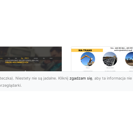
eczka). Niestety nie są jadalne. Kliknij
zgadzam się
, aby ta informacja nie 
rzeglądarki.
Usługi Prac Ziemny
i Przygotowania
U XMar –
Terenów pod
ezawodna Pomoc
Inwestycje w
ogowa w Radomiu
Radomiu –
 Każdą Okoliczność
Kompleksowa Ofert