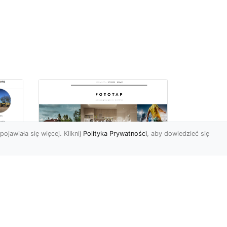
pojawiała się więcej. Kliknij
Polityka Prywatności
, aby dowiedzieć się
ch
Udekoruj swoją
przestrzeń
niebanalnie – tapeta
jak kamień Ci to
a