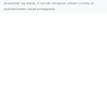
dowiedzieć się więcej, w tym jak zarządzać plikami cookies za
pośrednictwem swojej przeglądarki.
Usługi dronem Tarnów – nowoczesne
rozwiązania dla wymagających
klientów
Technologia dronów zrewolucjonizowała sposób,
w jaki postrzegamy świat, dokumentujemy
projekty i p...