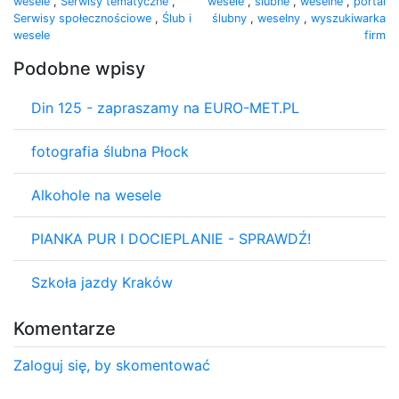
wesele
,
Serwisy tematyczne
,
wesele
,
ślubne
,
weselne
,
portal
Serwisy społecznościowe
,
Ślub i
ślubny
,
weselny
,
wyszukiwarka
wesele
firm
Podobne wpisy
Din 125 - zapraszamy na EURO-MET.PL
fotografia ślubna Płock
Alkohole na wesele
PIANKA PUR I DOCIEPLANIE - SPRAWDŹ!
Szkoła jazdy Kraków
Komentarze
Zaloguj się, by skomentować