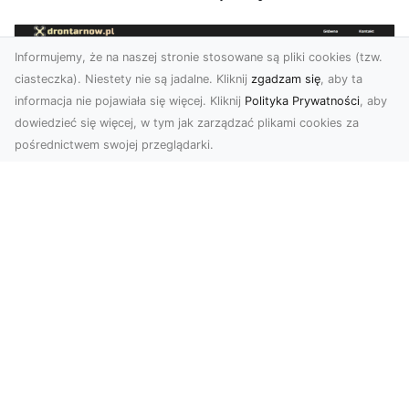
Informujemy, że na naszej stronie stosowane są pliki cookies (tzw.
ciasteczka). Niestety nie są jadalne. Kliknij
zgadzam się
, aby ta
informacja nie pojawiała się więcej. Kliknij
Polityka Prywatności
, aby
dowiedzieć się więcej, w tym jak zarządzać plikami cookies za
pośrednictwem swojej przeglądarki.
Usługi dronem Tarnów – nowoczesne
rozwiązania dla wymagających
klientów
Technologia dronów zrewolucjonizowała sposób,
w jaki postrzegamy świat, dokumentujemy
projekty i p...