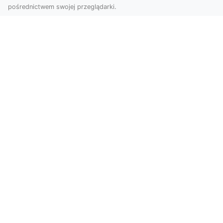
pośrednictwem swojej przeglądarki.
Usługi dronem Tarnów – nowoczesne
rozwiązania dla wymagających
klientów
Technologia dronów zrewolucjonizowała sposób,
w jaki postrzegamy świat, dokumentujemy
projekty i p...