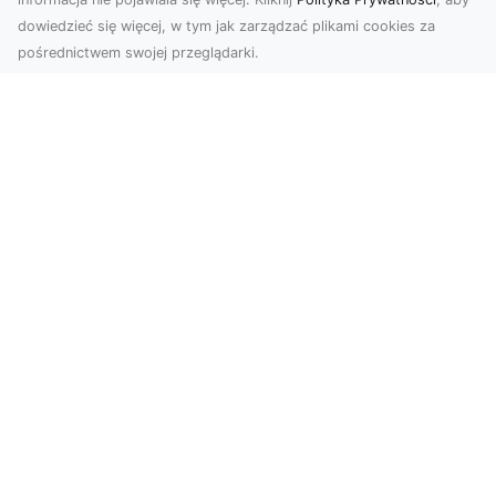
dowiedzieć się więcej, w tym jak zarządzać plikami cookies za
pośrednictwem swojej przeglądarki.
Usługi dronem Tarnów – nowoczesne
rozwiązania dla wymagających
klientów
Technologia dronów zrewolucjonizowała sposób,
w jaki postrzegamy świat, dokumentujemy
projekty i p...