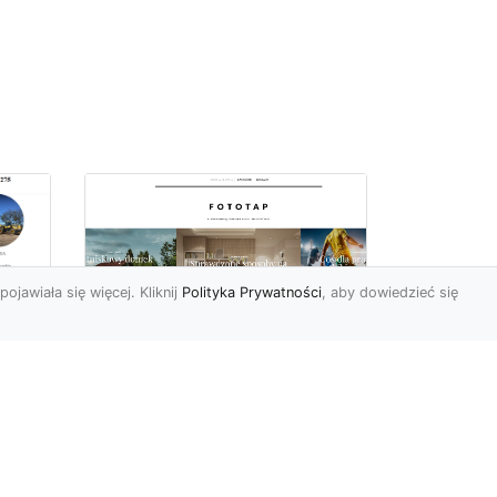
pojawiała się więcej. Kliknij
Polityka Prywatności
, aby dowiedzieć się
ch
Udekoruj swoją
przestrzeń
niebanalnie – tapeta
jak kamień Ci to
a