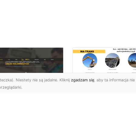
eczka). Niestety nie są jadalne. Kliknij
zgadzam się
, aby ta informacja nie 
rzeglądarki.
Usługi Prac Ziemny
i Przygotowania
U XMar –
Terenów pod
ezawodna Pomoc
Inwestycje w
ogowa w Radomiu
Radomiu –
 Każdą Okoliczność
Kompleksowa Ofert