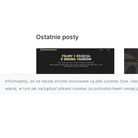
Ostatnie posty
Informujemy, że na naszej stronie stosowane są pliki cookies (tzw. ciast
więcej, w tym jak zarządzać plikami cookies za pośrednictwem swojej p
Usługi dronem
FH
Tarnów –
Ni
nowoczesne
Dr
rozwiązania dla
na
wymagających
klientów