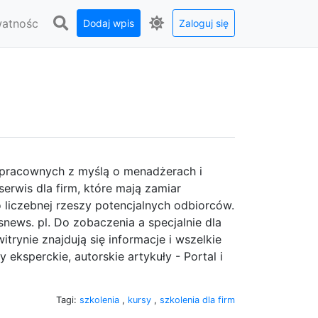
watnośc
Dodaj wpis
Zaloguj się
opracownych z myślą o menadżerach i
rwis dla firm, które mają zamiar
liczebnej rzeszy potencjalnych odbiorców.
news. pl. Do zobaczenia a specjalnie dla
trynie znajdują się informacje i wszelkie
eksperckie, autorskie artykuły - Portal i
Tagi:
szkolenia
,
kursy
,
szkolenia dla firm