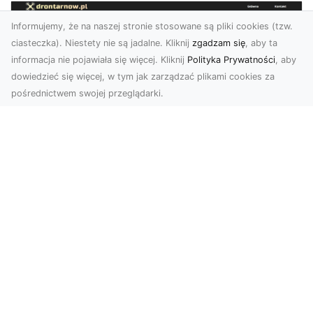
Informujemy, że na naszej stronie stosowane są pliki cookies (tzw.
ciasteczka). Niestety nie są jadalne. Kliknij
zgadzam się
, aby ta
informacja nie pojawiała się więcej. Kliknij
Polityka Prywatności
, aby
dowiedzieć się więcej, w tym jak zarządzać plikami cookies za
pośrednictwem swojej przeglądarki.
Usługi dronem Tarnów – nowoczesne
rozwiązania dla wymagających
klientów
Technologia dronów zrewolucjonizowała sposób,
w jaki postrzegamy świat, dokumentujemy
projekty i p...