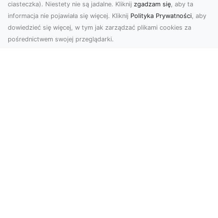
ciasteczka). Niestety nie są jadalne. Kliknij
zgadzam się
, aby ta
informacja nie pojawiała się więcej. Kliknij
Polityka Prywatności
, aby
dowiedzieć się więcej, w tym jak zarządzać plikami cookies za
pośrednictwem swojej przeglądarki.
Usługi dronem Tarnów – nowoczesne
rozwiązania dla wymagających
klientów
Technologia dronów zrewolucjonizowała sposób,
w jaki postrzegamy świat, dokumentujemy
projekty i p...