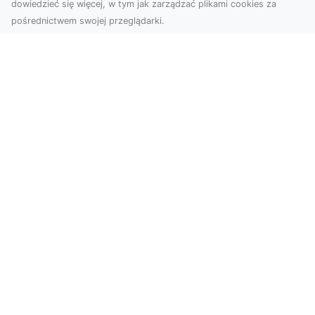
dowiedzieć się więcej, w tym jak zarządzać plikami cookies za
pośrednictwem swojej przeglądarki.
Usługi dronem Tarnów – nowoczesne
rozwiązania dla wymagających
klientów
Technologia dronów zrewolucjonizowała sposób,
w jaki postrzegamy świat, dokumentujemy
projekty i p...