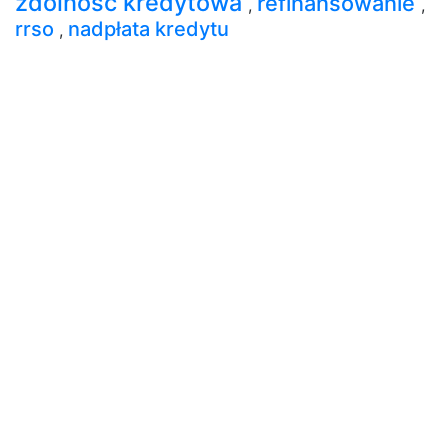
zdolność kredytowa
refinansowanie
,
,
rrso
nadpłata kredytu
,