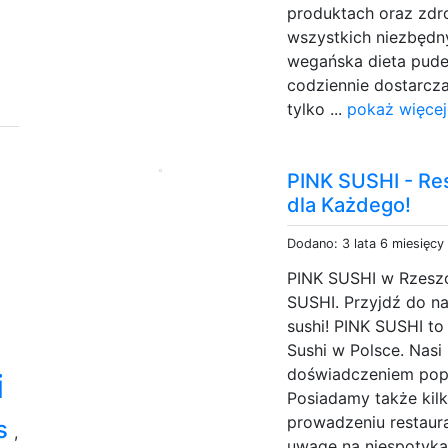
produktach oraz zdr
wszystkich niezbęd
wegańska dieta pude
codziennie dostarcza
tylko ...
pokaż więcej
PINK SUSHI - Res
dla Każdego!
Dodano: 3 lata 6 miesięcy
PINK SUSHI w Rzeszow
SUSHI. Przyjdź do na
sushi! PINK SUSHI to 
Sushi w Polsce. Nas
doświadczeniem popa
i
Posiadamy także kil
prowadzeniu restaura
os
,
uwagę na niespotykan