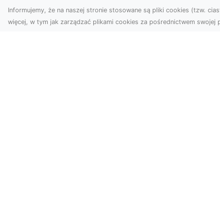
Informujemy, że na naszej stronie stosowane są pliki cookies (tzw. ciast
więcej, w tym jak zarządzać plikami cookies za pośrednictwem swojej p
Usługi dronem
FH
Tarnów –
Ni
nowoczesne
Dr
rozwiązania dla
na
wymagających
klientów
FH
Syt
Technologia dronów
Dr
zrewolucjonizowała
moż
sposób, w jaki
postrzegamy świat,
dokumentujemy projekty i
p...
SpisWitryn.pl - nowoczesny katalo