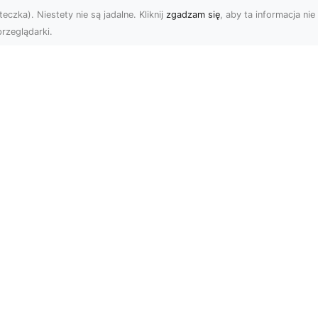
eczka). Niestety nie są jadalne. Kliknij
zgadzam się
, aby ta informacja nie 
rzeglądarki.
Usługi Prac Ziemny
i Przygotowania
U XMar –
Terenów pod
ezawodna Pomoc
Inwestycje w
ogowa w Radomiu
Radomiu –
 Każdą Okoliczność
Kompleksowa Ofert
MA-TRANS
U XMar – Twój Partner w
uacjach Awaryjnych na
Profesjonalne Prace Zie
odze Każdy kierowca
– Podstawa Każdego
e znaleźć się w trudn...
Projektu Budowlanego
Firma MA-TRANS z
Radomia oferu...
g stron
Subskrybuj newslette