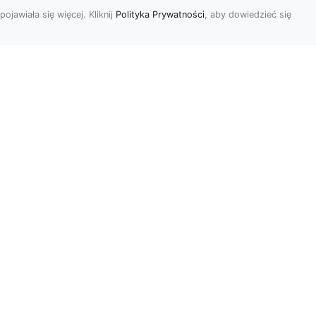
pojawiała się więcej. Kliknij
Polityka Prywatności
, aby dowiedzieć się
ch
Udekoruj swoją
przestrzeń
niebanalnie – tapeta
jak kamień Ci to
a
umożliwi
Mieszkańcy naszego kraju
mne
coraz częściej szukają
naprawdę oryginalnych i
niesztampowych sposobów
n...
r