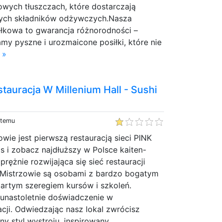
owych tłuszczach, które dostarczają
nych składników odżywczych.Nasza
łkowa to gwarancja różnorodności –
my pyszne i urozmaicone posiłki, które nie
 »
tauracja W Millenium Hall - Sushi
 temu
ie jest pierwszą restauracją sieci PINK
s i zobacz najdłuższy w Polsce kaiten-
prężnie rozwijająca się sieć restauracji
i Mistrzowie są osobami z bardzo bogatym
rtym szeregiem kursów i szkoleń.
kunastoletnie doświadczenie w
cji. Odwiedzając nasz lokal zwrócisz
y styl wystroju, inspirowany