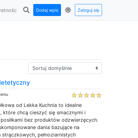
watnośc
Dodaj wpis
Zaloguj się
Sortuj:
dietetyczny
 temu
łkowa od Lekka Kuchnia to idealne
, które chcą cieszyć się smacznymi i
posiłkami bez produktów odzwierzęcych.
 skomponowane dania bazujące na
 strączkowych, pełnoziarnistych