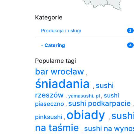
Kategorie
Produkcja i usługi
2
-
Catering
4
Popularne tagi
bar wrocław
,
śniadania
sushi
,
rzeszów
sushi
,
yamasushi. pl
,
sushi podkarpacie
piaseczno
,
,
obiady
sush
pinksushi
,
,
na taśmie
sushi na wyn
,