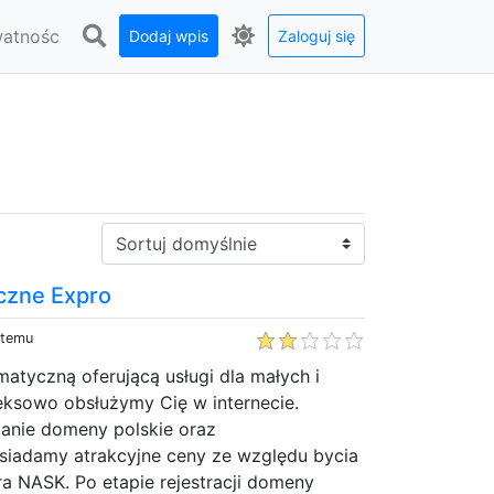
watnośc
Dodaj wpis
Zaloguj się
Sortuj:
yczne Expro
 temu
matyczną oferującą usługi dla małych i
eksowo obsłużymy Cię w internecie.
 tanie domeny polskie oraz
iadamy atrakcyjne ceny ze względu bycia
ra NASK. Po etapie rejestracji domeny