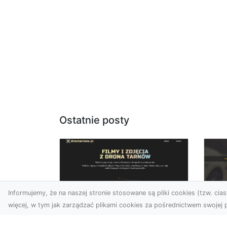
Ostatnie posty
Informujemy, że na naszej stronie stosowane są pliki cookies (tzw. ciast
więcej, w tym jak zarządzać plikami cookies za pośrednictwem swojej p
Usługi dronem