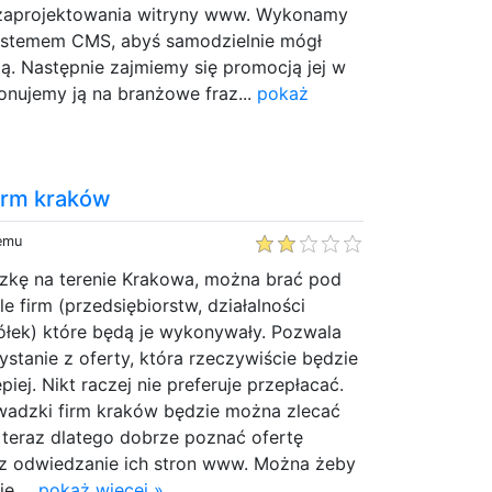
zaprojektowania witryny www. Wykonamy
 systemem CMS, abyś samodzielnie mógł
ią. Następnie zajmiemy się promocją jej w
onujemy ją na branżowe fraz...
pokaż
irm kraków
temu
zkę na terenie Krakowa, można brać pod
 firm (przedsiębiorstw, działalności
łek) które będą je wykonywały. Pozwala
stanie z oferty, która rzeczywiście będzie
piej. Nikt raczej nie preferuje przepłacać.
wadzki firm kraków będzie można zlecać
 i teraz dlatego dobrze poznać ofertę
ez odwiedzanie ich stron www. Można żeby
e ...
pokaż więcej »