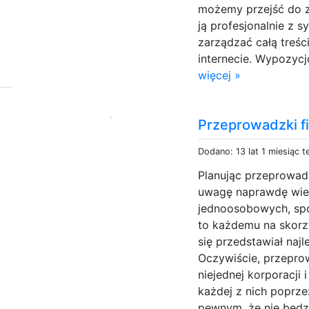
możemy przejść do 
ją profesjonalnie z
zarządzać całą treśc
internecie. Wypozycj
więcej »
Przeprowadzki f
Dodano: 13 lat 1 miesiąc 
Planując przeprowad
uwagę naprawdę wiele
jednoosobowych, spó
to każdemu na skorzy
się przedstawiał najle
Oczywiście, przepro
niejednej korporacji
każdej z nich poprz
pewnym, że nie będzi