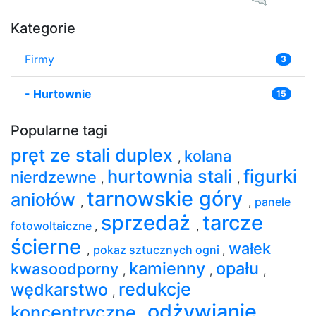
Kategorie
Firmy
3
-
Hurtownie
15
Popularne tagi
pręt ze stali duplex
kolana
,
hurtownia stali
figurki
nierdzewne
,
,
tarnowskie góry
aniołów
,
,
panele
sprzedaż
tarcze
fotowoltaiczne
,
,
ścierne
wałek
,
pokaz sztucznych ogni
,
kamienny
opału
kwasoodporny
,
,
,
redukcje
wędkarstwo
,
odżywianie
koncentryczne
,
,