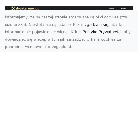
Informujemy, że na naszej stronie stosowane są pliki cookies (tzw.
ciasteczka). Niestety nie są jadalne. Kliknij
zgadzam się
, aby ta
informacja nie pojawiała się więcej. Kliknij
Polityka Prywatności
, aby
dowiedzieć się więcej, w tym jak zarządzać plikami cookies za
pośrednictwem swojej przeglądarki.
Usługi dronem Tarnów – nowoczesne
rozwiązania dla wymagających
klientów
Technologia dronów zrewolucjonizowała sposób,
w jaki postrzegamy świat, dokumentujemy
projekty i p...