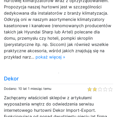
hurtowej klimatyzatorów wraz z oprzyrządowaniem.
Propozycja naszej hurtowni jest w szczególności
dedykowana dla instalatorów z branży klimatyzacja.
Odkryją oni w naszym asortymencie klimatyzatory
kasetonowe i kanałowe (renomowanych producentów
takich jak Hyundai Sharp lub Artel) polecane dla
domu, przemysłu czy hoteli, pompki skroplin
(perystatyczne itp. np. Siccom) jak również wszelkie
praktyczne akcesoria, wśród jakich znajdują się na
przykład narz...
pokaż więcej »
Dekor
Dodano: 10 lat 1 miesiąc temu
Zachęcamy właścicieli sklepów z artykułami
wyposażenia wnętrz do odwiedzenia serwisu
internetowego hurtowni Dekor Import-Export.
Funkcjonująca od ponad dwudziestu pięciu lat firma