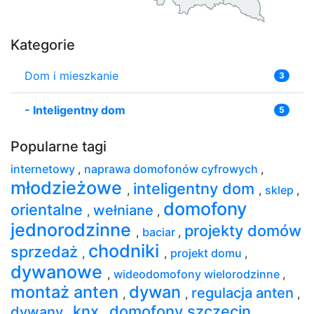
Kategorie
Dom i mieszkanie
3
-
Inteligentny dom
5
Popularne tagi
internetowy
,
naprawa domofonów cyfrowych
,
młodzieżowe
inteligentny dom
,
,
sklep
,
domofony
orientalne
wełniane
,
,
jednorodzinne
projekty domów
,
baciar
,
chodniki
sprzedaż
,
,
projekt domu
,
dywanowe
,
wideodomofony wielorodzinne
,
montaż anten
dywan
regulacja anten
,
,
,
knx
domofony szczecin
dywany
,
,
,