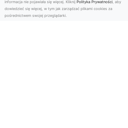
informacja nie pojawiała się więcej. Kliknij
Polityka Prywatności
, aby
dowiedzieć się więcej, w tym jak zarządzać plikami cookies za
pośrednictwem swojej przeglądarki.
Usługi dronem Tarnów – nowoczesne
rozwiązania dla wymagających
klientów
Technologia dronów zrewolucjonizowała sposób,
w jaki postrzegamy świat, dokumentujemy
projekty i p...
FHU XMar – Niezawodna Pomoc
Drogowa w Radomiu na Każdą