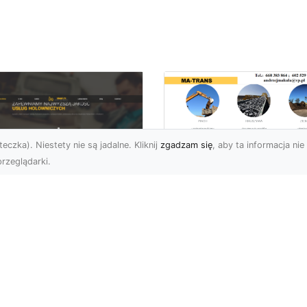
eczka). Niestety nie są jadalne. Kliknij
zgadzam się
, aby ta informacja nie 
rzeglądarki.
Usługi Prac Ziemny
i Przygotowania
U XMar –
Terenów pod
ezawodna Pomoc
Inwestycje w
ogowa w Radomiu
Radomiu –
 Każdą Okoliczność
Kompleksowa Ofert
MA-TRANS
U XMar – Twój Partner w
uacjach Awaryjnych na
Profesjonalne Prace Zie