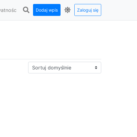
watnośc
Dodaj wpis
Zaloguj się
Sortuj: