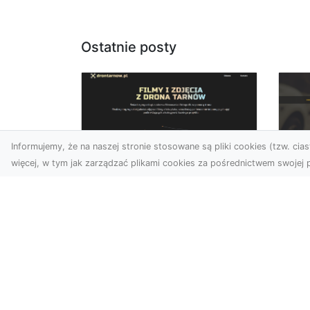
Ostatnie posty
Informujemy, że na naszej stronie stosowane są pliki cookies (tzw. ciast
więcej, w tym jak zarządzać plikami cookies za pośrednictwem swojej p
Usługi dronem
FH
Tarnów –
Ni
nowoczesne
Dr
rozwiązania dla
na
wymagających
klientów
FH
Syt
Technologia dronów