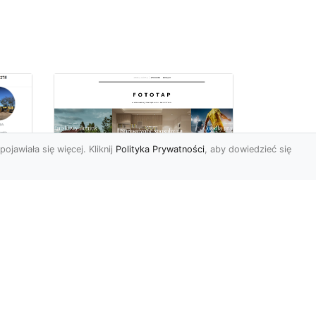
pojawiała się więcej. Kliknij
Polityka Prywatności
, aby dowiedzieć się
ch
Udekoruj swoją
przestrzeń
niebanalnie – tapeta
jak kamień Ci to
a
umożliwi
Mieszkańcy naszego kraju
mne