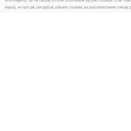
Informujemy, że na naszej stronie stosowane są pliki cookies (tzw. ciast
więcej, w tym jak zarządzać plikami cookies za pośrednictwem swojej p
Usługi dronem
FH
Tarnów –
Ni
nowoczesne
Dr
rozwiązania dla
na
wymagających
klientów
FH
Syt
Technologia dronów
Dr
zrewolucjonizowała
moż
sposób, w jaki
postrzegamy świat,
dokumentujemy projekty i
p...
SpisWitryn.pl - nowoczesny katalo