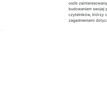
osób zainteresowan
budowaniem swojej p
czytelników, którzy 
zagadnieniami dotycz