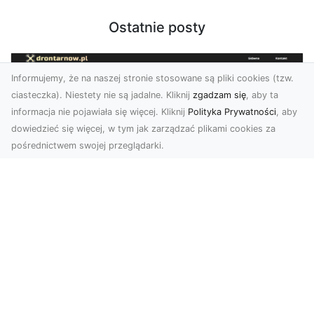
Ostatnie posty
Informujemy, że na naszej stronie stosowane są pliki cookies (tzw.
ciasteczka). Niestety nie są jadalne. Kliknij
zgadzam się
, aby ta
informacja nie pojawiała się więcej. Kliknij
Polityka Prywatności
, aby
dowiedzieć się więcej, w tym jak zarządzać plikami cookies za
pośrednictwem swojej przeglądarki.
Usługi dronem Tarnów – nowoczesne
rozwiązania dla wymagających
klientów
Technologia dronów zrewolucjonizowała sposób,
w jaki postrzegamy świat, dokumentujemy