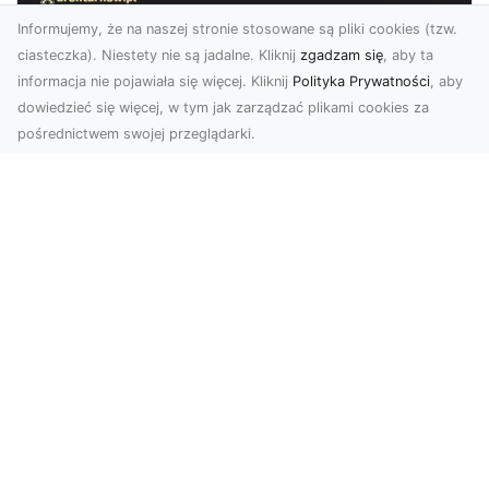
Informujemy, że na naszej stronie stosowane są pliki cookies (tzw.
ciasteczka). Niestety nie są jadalne. Kliknij
zgadzam się
, aby ta
informacja nie pojawiała się więcej. Kliknij
Polityka Prywatności
, aby
dowiedzieć się więcej, w tym jak zarządzać plikami cookies za
pośrednictwem swojej przeglądarki.
Usługi dronem Tarnów – nowoczesne
rozwiązania dla wymagających
klientów
Technologia dronów zrewolucjonizowała sposób,
w jaki postrzegamy świat, dokumentujemy
projekty i p...