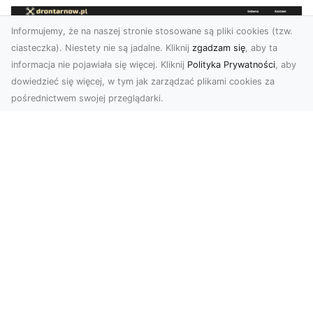
Informujemy, że na naszej stronie stosowane są pliki cookies (tzw.
ciasteczka). Niestety nie są jadalne. Kliknij
zgadzam się
, aby ta
informacja nie pojawiała się więcej. Kliknij
Polityka Prywatności
, aby
dowiedzieć się więcej, w tym jak zarządzać plikami cookies za
pośrednictwem swojej przeglądarki.
Usługi dronem Tarnów – nowoczesne
rozwiązania dla wymagających
klientów
Technologia dronów zrewolucjonizowała sposób,
w jaki postrzegamy świat, dokumentujemy
projekty i p...