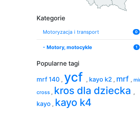
Kategorie
Motoryzacja i transport
0
-
Motory, motocykle
1
Popularne tagi
ycf
mrf
mrf 140
kayo k2
,
,
,
,
mi
kros dla dziecka
cross
,
,
kayo k4
kayo
,