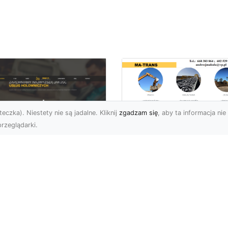
eczka). Niestety nie są jadalne. Kliknij
zgadzam się
, aby ta informacja nie 
rzeglądarki.
Usługi Prac Ziemny
i Przygotowania
U XMar –
Terenów pod
ezawodna Pomoc
Inwestycje w
ogowa w Radomiu
Radomiu –
 Każdą Okoliczność
Kompleksowa Ofert
MA-TRANS
U XMar – Twój Partner w
uacjach Awaryjnych na