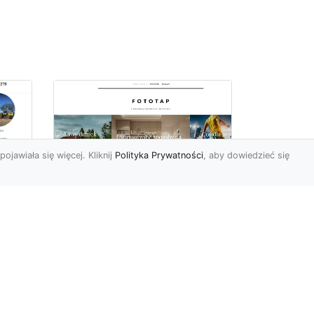
pojawiała się więcej. Kliknij
Polityka Prywatności
, aby dowiedzieć się
ch
Udekoruj swoją
przestrzeń
niebanalnie – tapeta
jak kamień Ci to
a
umożliwi
Mieszkańcy naszego kraju