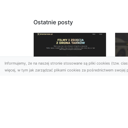
Ostatnie posty
Informujemy, że na naszej stronie stosowane są pliki cookies (tzw. ciast
więcej, w tym jak zarządzać plikami cookies za pośrednictwem swojej p
Usługi dronem
FH
Tarnów –
Ni
nowoczesne
Dr
rozwiązania dla
na
wymagających
klientów
FH
Syt
Technologia dronów