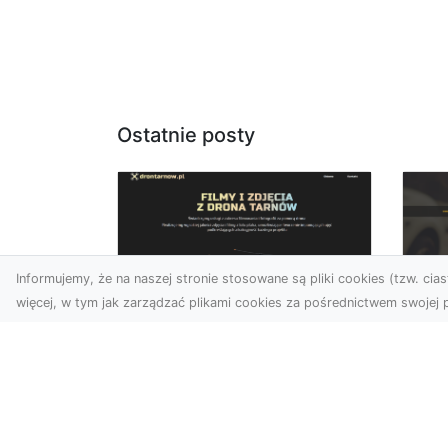
Ostatnie posty
Informujemy, że na naszej stronie stosowane są pliki cookies (tzw. ciast
więcej, w tym jak zarządzać plikami cookies za pośrednictwem swojej p
Usługi dronem
FH
Tarnów –
Ni
nowoczesne
Dr
rozwiązania dla
na
wymagających