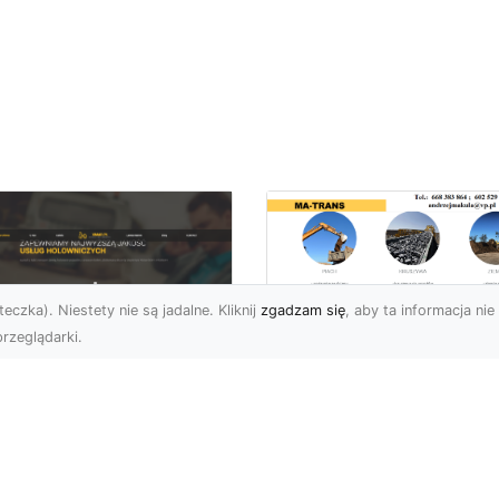
eczka). Niestety nie są jadalne. Kliknij
zgadzam się
, aby ta informacja nie 
rzeglądarki.
Usługi Prac Ziemny
i Przygotowania
U XMar –
Terenów pod
ezawodna Pomoc
Inwestycje w
ogowa w Radomiu
Radomiu –
 Każdą Okoliczność