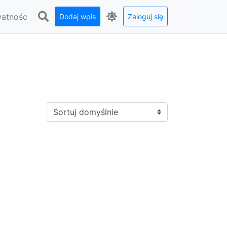
watnośc
Dodaj wpis
Zaloguj się
Sortuj: