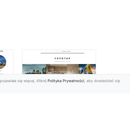
pojawiała się więcej. Kliknij
Polityka Prywatności
, aby dowiedzieć się
ch
Udekoruj swoją
przestrzeń
niebanalnie – tapeta
jak kamień Ci to