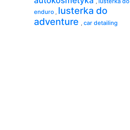
autokosmetyka
lusterka do
,
lusterka do
enduro
,
adventure
car detailing
,