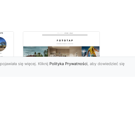
pojawiała się więcej. Kliknij
Polityka Prywatności
, aby dowiedzieć się
ch
Udekoruj swoją
przestrzeń
niebanalnie – tapeta
jak kamień Ci to
a
umożliwi
Mieszkańcy naszego kraju
mne