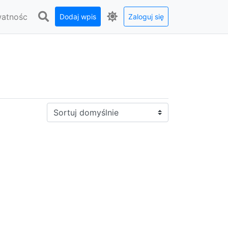
watnośc
Dodaj wpis
Zaloguj się
Sortuj: