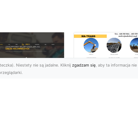
eczka). Niestety nie są jadalne. Kliknij
zgadzam się
, aby ta informacja nie 
rzeglądarki.
Usługi Prac Ziemny
i Przygotowania
U XMar –
Terenów pod
ezawodna Pomoc
Inwestycje w
ogowa w Radomiu
Radomiu –
 Każdą Okoliczność
Kompleksowa Ofert
MA-TRANS
U XMar – Twój Partner w
uacjach Awaryjnych na
Profesjonalne Prace Zie