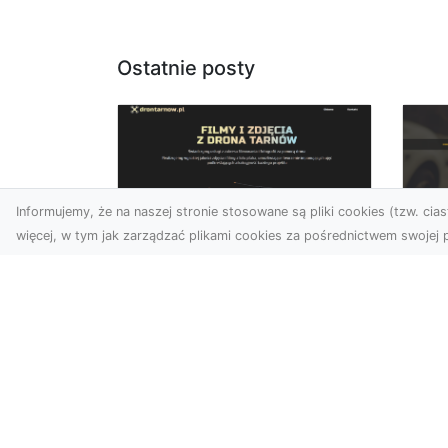
Ostatnie posty
Informujemy, że na naszej stronie stosowane są pliki cookies (tzw. ciast
więcej, w tym jak zarządzać plikami cookies za pośrednictwem swojej p
Usługi dronem
FH
Tarnów –
Ni
nowoczesne
Dr
rozwiązania dla
na
wymagających
klientów
FH
Syt
Technologia dronów