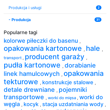
Produkcja i usługi
2
-
Produkcja
31
Popularne tagi
kolorwe piłeczki do basenu
,
opakowania kartonowe
hale
,
,
producent garaży
transport
,
,
pudła kartonowe
dorabianie
,
opakowania
linek hamulcowych
,
tekturowe
konstrukcje stalowe
,
,
detale drewniane
pojemniki
,
transportowe
worki do
,
worki do mięsa
,
węgla
kocyk
stacja uzdatniania wody
,
,
,