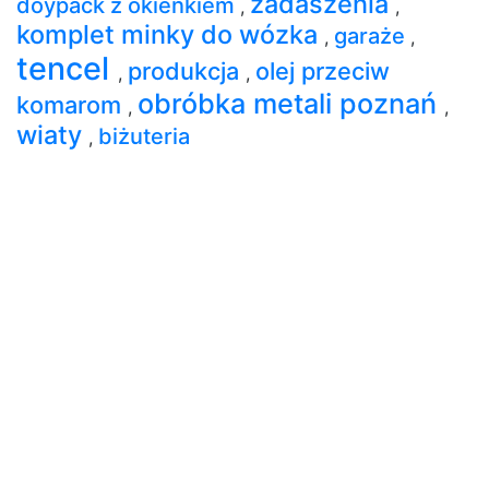
zadaszenia
doypack z okienkiem
,
,
komplet minky do wózka
garaże
,
,
tencel
produkcja
olej przeciw
,
,
obróbka metali poznań
komarom
,
,
wiaty
biżuteria
,