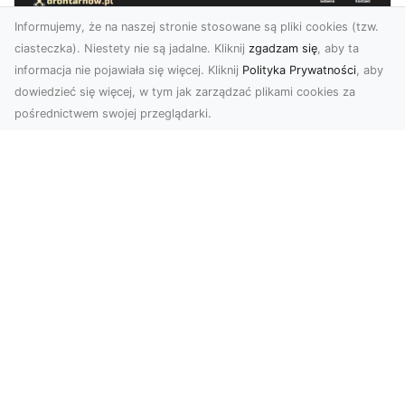
Informujemy, że na naszej stronie stosowane są pliki cookies (tzw.
ciasteczka). Niestety nie są jadalne. Kliknij
zgadzam się
, aby ta
informacja nie pojawiała się więcej. Kliknij
Polityka Prywatności
, aby
dowiedzieć się więcej, w tym jak zarządzać plikami cookies za
pośrednictwem swojej przeglądarki.
Usługi dronem Tarnów – nowoczesne
rozwiązania dla wymagających
klientów
Technologia dronów zrewolucjonizowała sposób,
w jaki postrzegamy świat, dokumentujemy
projekty i p...