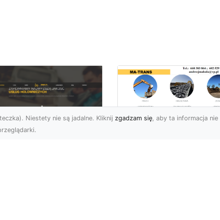
eczka). Niestety nie są jadalne. Kliknij
zgadzam się
, aby ta informacja nie 
rzeglądarki.
Usługi Prac Ziemny
i Przygotowania
U XMar –
Terenów pod
ezawodna Pomoc
Inwestycje w
ogowa w Radomiu
Radomiu –
 Każdą Okoliczność
Kompleksowa Ofert
MA-TRANS
U XMar – Twój Partner w