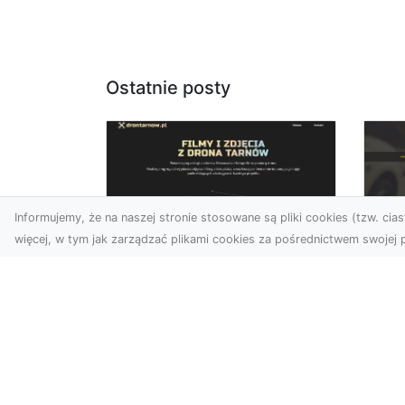
Ostatnie posty
Informujemy, że na naszej stronie stosowane są pliki cookies (tzw. ciast
więcej, w tym jak zarządzać plikami cookies za pośrednictwem swojej p
Usługi dronem
FH
Tarnów –
Ni
nowoczesne
Dr
rozwiązania dla
na
wymagających
klientów
FH