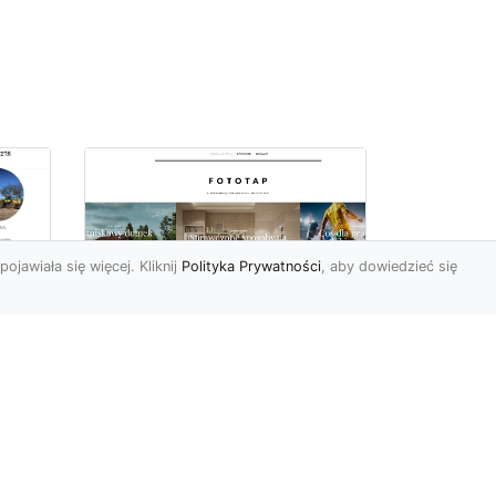
pojawiała się więcej. Kliknij
Polityka Prywatności
, aby dowiedzieć się
ch
Udekoruj swoją
przestrzeń
niebanalnie – tapeta
jak kamień Ci to
a
umożliwi