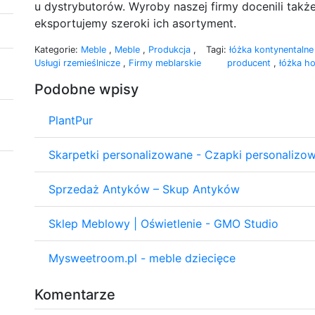
u dystrybutorów. Wyroby naszej firmy docenili także
eksportujemy szeroki ich asortyment.
Kategorie:
Meble
,
Meble
,
Produkcja
,
Tagi:
łóżka kontynentaln
Usługi rzemieślnicze
,
Firmy meblarskie
producent
,
łóżka h
Podobne wpisy
PlantPur
Skarpetki personalizowane - Czapki personalizo
Sprzedaż Antyków – Skup Antyków
Sklep Meblowy | Oświetlenie - GMO Studio
Mysweetroom.pl - meble dziecięce
Komentarze