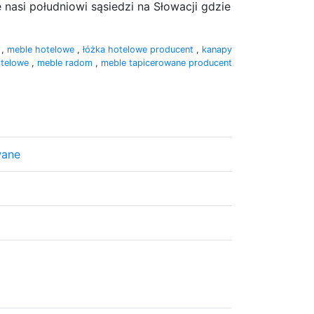
 nasi południowi sąsiedzi na Słowacji gdzie
e
,
meble hotelowe
,
łóżka hotelowe producent
,
kanapy
otelowe
,
meble radom
,
meble tapicerowane producent
wane