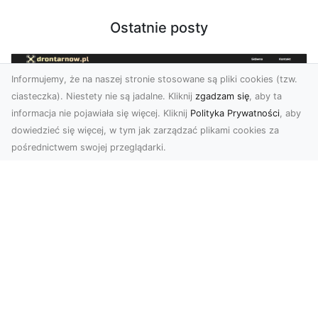
Ostatnie posty
Informujemy, że na naszej stronie stosowane są pliki cookies (tzw.
ciasteczka). Niestety nie są jadalne. Kliknij
zgadzam się
, aby ta
informacja nie pojawiała się więcej. Kliknij
Polityka Prywatności
, aby
dowiedzieć się więcej, w tym jak zarządzać plikami cookies za
pośrednictwem swojej przeglądarki.
Usługi dronem Tarnów – nowoczesne
rozwiązania dla wymagających
klientów
Technologia dronów zrewolucjonizowała sposób,
w jaki postrzegamy świat, dokumentujemy