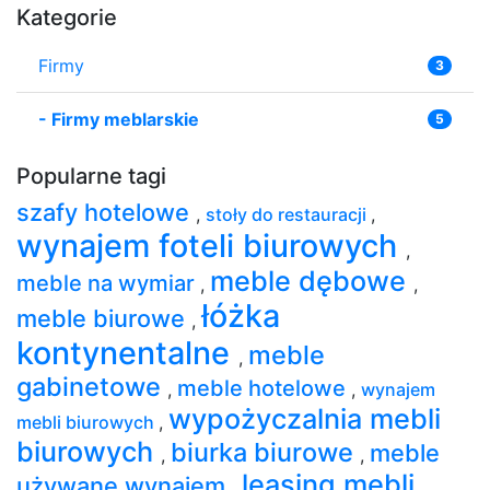
Kategorie
Firmy
3
-
Firmy meblarskie
5
Popularne tagi
szafy hotelowe
,
stoły do restauracji
,
wynajem foteli biurowych
,
meble dębowe
meble na wymiar
,
,
łóżka
meble biurowe
,
kontynentalne
meble
,
gabinetowe
meble hotelowe
,
,
wynajem
wypożyczalnia mebli
mebli biurowych
,
biurowych
biurka biurowe
meble
,
,
leasing mebli
używane wynajem
,