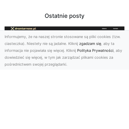
Ostatnie posty
Informujemy, że na naszej stronie stosowane są pliki cookies (tzw.
ciasteczka). Niestety nie są jadalne. Kliknij
zgadzam się
, aby ta
informacja nie pojawiała się więcej. Kliknij
Polityka Prywatności
, aby
dowiedzieć się więcej, w tym jak zarządzać plikami cookies za
pośrednictwem swojej przeglądarki.
Usługi dronem Tarnów – nowoczesne
rozwiązania dla wymagających
klientów
Technologia dronów zrewolucjonizowała sposób,