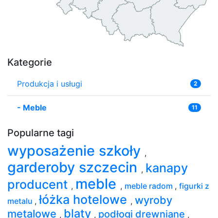
Kategorie
Produkcja i usługi
2
-
Meble
11
Popularne tagi
wyposażenie szkoły
,
garderoby szczecin
kanapy
,
meble
producent
,
,
meble radom
,
figurki z
łóżka hotelowe
wyroby
metalu
,
,
blaty
metalowe
podłogi drewniane
,
,
,