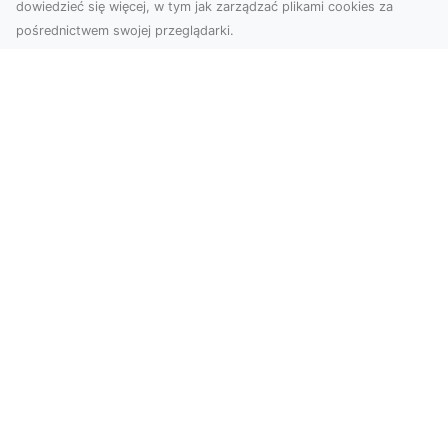
dowiedzieć się więcej, w tym jak zarządzać plikami cookies za
pośrednictwem swojej przeglądarki.
Usługi dronem Tarnów – nowoczesne
rozwiązania dla wymagających
klientów
Technologia dronów zrewolucjonizowała sposób,
w jaki postrzegamy świat, dokumentujemy
projekty i p...