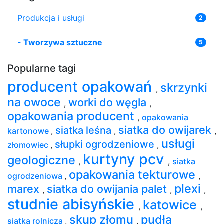
Produkcja i usługi
2
-
Tworzywa sztuczne
5
Popularne tagi
producent opakowań
skrzynki
,
na owoce
worki do węgla
,
,
opakowania producent
,
opakowania
siatka do owijarek
siatka leśna
kartonowe
,
,
,
usługi
słupki ogrodzeniowe
złomowiec
,
,
kurtyny pcv
geologiczne
,
,
siatka
opakowania tekturowe
ogrodzeniowa
,
,
plexi
marex
siatka do owijania palet
,
,
,
studnie abisyńskie
katowice
,
,
skup złomu
pudła
siatka rolnicza
,
,