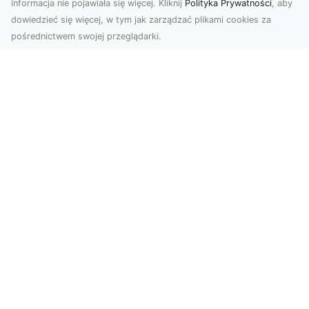
informacja nie pojawiała się więcej. Kliknij
Polityka Prywatności
, aby
dowiedzieć się więcej, w tym jak zarządzać plikami cookies za
pośrednictwem swojej przeglądarki.
Usługi dronem Tarnów – nowoczesne
rozwiązania dla wymagających
klientów
Technologia dronów zrewolucjonizowała sposób,
w jaki postrzegamy świat, dokumentujemy
projekty i p...
FHU XMar – Niezawodna Pomoc
Drogowa w Radomiu na Każdą